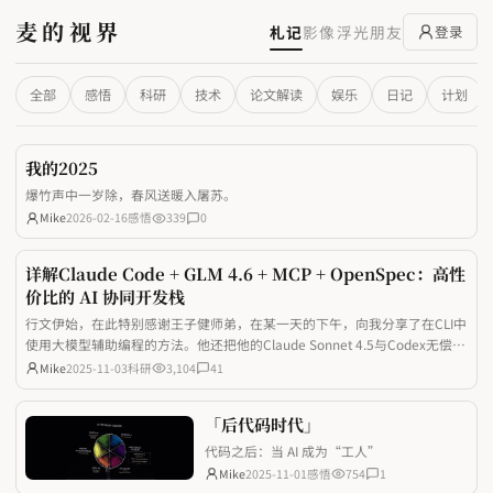
麦的视界
札记
影像
浮光
朋友
登录
全部
感悟
科研
技术
论文解读
娱乐
日记
计划
我的2025
爆竹声中一岁除，春风送暖入屠苏。
Mike
2026-02-16
感悟
339
0
详解Claude Code + GLM 4.6 + MCP + OpenSpec：高性
价比的 AI 协同开发栈
行文伊始，在此特别感谢王子健师弟，在某一天的下午，向我分享了在CLI中
使用大模型辅助编程的方法。他还把他的Claude Sonnet 4.5与Codex无偿给
我使用了很久，师弟很真诚也很乐于助人！ 最近被一波跨时代 AI 技术密集
Mike
2025-11-03
科研
3,104
41
冲击后，忍不住写下两篇思考：一篇拆解了MCP的底层原理，看清了AI与现
实工具互
「后代码时代」
代码之后：当 AI 成为“工人”
Mike
2025-11-01
感悟
754
1