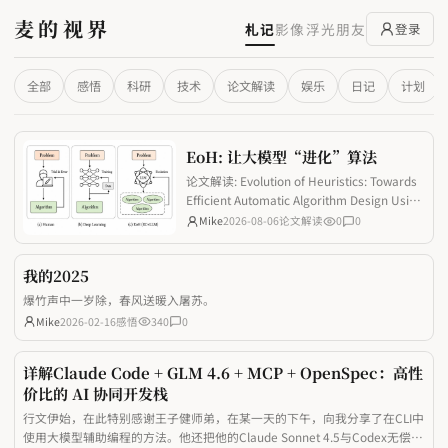
麦的视界
札记
影像
浮光
朋友
登录
全部
感悟
科研
技术
论文解读
娱乐
日记
计划
EoH: 让大模型“进化”算法
论文解读: Evolution of Heuristics: Towards
Efficient Automatic Algorithm Design Using
Large Language Model
Mike
2026-08-06
论文解读
0
0
我的2025
爆竹声中一岁除，春风送暖入屠苏。
Mike
2026-02-16
感悟
340
0
详解Claude Code + GLM 4.6 + MCP + OpenSpec：高性
价比的 AI 协同开发栈
行文伊始，在此特别感谢王子健师弟，在某一天的下午，向我分享了在CLI中
使用大模型辅助编程的方法。他还把他的Claude Sonnet 4.5与Codex无偿给