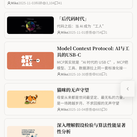
我使用了很久，师弟很真诚也很乐于助人！ 最近被一波跨时代 AI 技术密集
Mike
2025-11-03
科研
3,104
41
冲击后，忍不住写下两篇思考：一篇拆解了MCP的底层原理，看清了AI与现
实工具互
「后代码时代」
代码之后：当 AI 成为“工人”
Mike
2025-11-01
感悟
754
1
Model Context Protocol: AI与工
具的USB-C
MCP其实就是“AI 时代的 USB C”，MCP把
模型、工具、数据源拉上同一套标准化接
口，让开发者少踩重复造轮子的坑，也让 AI
Mike
2025-10-30
感悟
838
1
应用真正具备随取随用的上下文能力。
猫咪的无声守望
母爱从来都是世间最坚定、最无私的力量，
是一场跨越岁月、不求回报的无声守望
Mike
2025-10-04
感悟
665
0
深入理解假设检验与算法性能显著
性分析