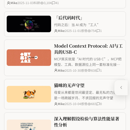
我使用了很久，师弟很真诚也很乐于助人！ 最近被一波跨时代 AI 技术密集
Mike
2025-11-03
科研
3,104
41
冲击后，忍不住写下两篇思考：一篇拆解了MCP的底层原理，看清了AI与现
实工具互
「后代码时代」
代码之后：当 AI 成为“工人”
Mike
2025-11-01
感悟
754
1
Model Context Protocol: AI与工
具的USB-C
MCP其实就是“AI 时代的 USB C”，MCP把
模型、工具、数据源拉上同一套标准化接
口，让开发者少踩重复造轮子的坑，也让 AI
Mike
2025-10-30
感悟
838
1
应用真正具备随取随用的上下文能力。
猫咪的无声守望
母爱从来都是世间最坚定、最无私的力量，
是一场跨越岁月、不求回报的无声守望
Mike
2025-10-04
感悟
665
0
深入理解假设检验与算法性能显著
性分析