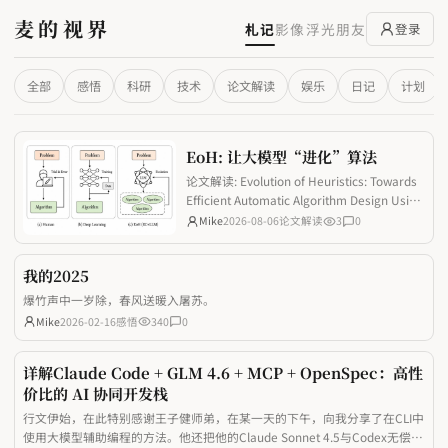
麦的视界
札记
影像
浮光
朋友
登录
全部
感悟
科研
技术
论文解读
娱乐
日记
计划
EoH: 让大模型“进化”算法
论文解读: Evolution of Heuristics: Towards
Efficient Automatic Algorithm Design Using
Large Language Model
Mike
2026-08-06
论文解读
3
0
我的2025
爆竹声中一岁除，春风送暖入屠苏。
Mike
2026-02-16
感悟
340
0
详解Claude Code + GLM 4.6 + MCP + OpenSpec：高性
价比的 AI 协同开发栈
行文伊始，在此特别感谢王子健师弟，在某一天的下午，向我分享了在CLI中
使用大模型辅助编程的方法。他还把他的Claude Sonnet 4.5与Codex无偿给