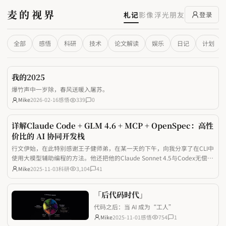
麦的视界
札记
影像
浮光
朋友
登录
全部
感悟
科研
技术
论文解读
娱乐
日记
计划
我的2025
爆竹声中一岁除，春风送暖入屠苏。
Mike
2026-02-16
感悟
339
0
详解Claude Code + GLM 4.6 + MCP + OpenSpec：高性
价比的 AI 协同开发栈
行文伊始，在此特别感谢王子健师弟，在某一天的下午，向我分享了在CLI中
使用大模型辅助编程的方法。他还把他的Claude Sonnet 4.5与Codex无偿给
我使用了很久，师弟很真诚也很乐于助人！ 最近被一波跨时代 AI 技术密集
Mike
2025-11-03
科研
3,104
41
冲击后，忍不住写下两篇思考：一篇拆解了MCP的底层原理，看清了AI与现
实工具互
「后代码时代」
代码之后：当 AI 成为“工人”
Mike
2025-11-01
感悟
754
1