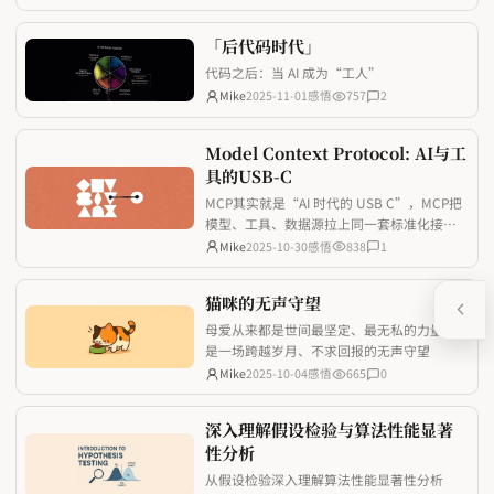
「后代码时代」
代码之后：当 AI 成为“工人”
Mike
2025-11-01
感悟
757
2
Model Context Protocol: AI与工
具的USB-C
MCP其实就是“AI 时代的 USB C”，MCP把
模型、工具、数据源拉上同一套标准化接
口，让开发者少踩重复造轮子的坑，也让 AI
Mike
2025-10-30
感悟
838
1
应用真正具备随取随用的上下文能力。
猫咪的无声守望
母爱从来都是世间最坚定、最无私的力量，
是一场跨越岁月、不求回报的无声守望
Mike
2025-10-04
感悟
665
0
深入理解假设检验与算法性能显著
性分析
从假设检验深入理解算法性能显著性分析