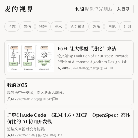
麦的视界
札记
影像
浮光
朋友
登录
全部
感悟
科研
技术
论文解读
娱乐
日记
计划
EoH: 让大模型“进化”算法
论文解读: Evolution of Heuristics: Towards
Efficient Automatic Algorithm Design Using
Large Language Model
Mike
2026-08-06
论文解读
24
0
我的2025
爆竹声中一岁除，春风送暖入屠苏。
Mike
2026-02-16
感悟
342
0
详解Claude Code + GLM 4.6 + MCP + OpenSpec：高性
价比的 AI 协同开发栈
这篇文章暂时没有摘要。
Mike
2025-11-03
科研
3,104
41