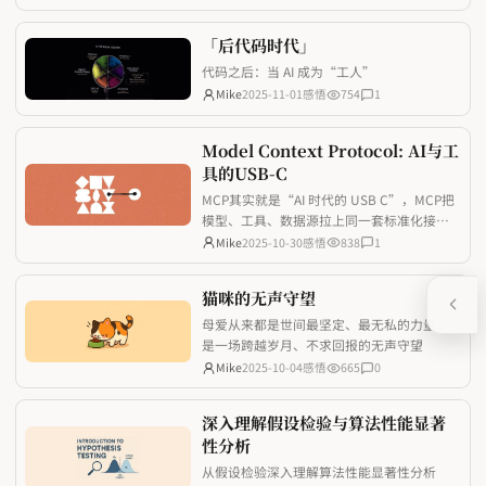
「后代码时代」
代码之后：当 AI 成为“工人”
Mike
2025-11-01
感悟
754
1
Model Context Protocol: AI与工
具的USB-C
MCP其实就是“AI 时代的 USB C”，MCP把
模型、工具、数据源拉上同一套标准化接
口，让开发者少踩重复造轮子的坑，也让 AI
Mike
2025-10-30
感悟
838
1
应用真正具备随取随用的上下文能力。
猫咪的无声守望
母爱从来都是世间最坚定、最无私的力量，
是一场跨越岁月、不求回报的无声守望
Mike
2025-10-04
感悟
665
0
深入理解假设检验与算法性能显著
性分析
从假设检验深入理解算法性能显著性分析