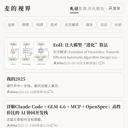
麦的视界
札记
影像
浮光
朋友
登录
全部
感悟
科研
技术
论文解读
娱乐
日记
计划
EoH: 让大模型“进化”算法
论文解读: Evolution of Heuristics: Towards
Efficient Automatic Algorithm Design Using
Large Language Model
Mike
2026-08-06
论文解读
17
0
我的2025
爆竹声中一岁除，春风送暖入屠苏。
Mike
2026-02-16
感悟
342
0
详解Claude Code + GLM 4.6 + MCP + OpenSpec：高性
价比的 AI 协同开发栈
这篇文章暂时没有摘要。
Mike
2025-11-03
科研
3,104
41