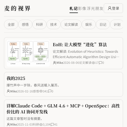
麦的视界
札记
影像
浮光
朋友
登录
全部
感悟
科研
技术
论文解读
娱乐
日记
计划
EoH: 让大模型“进化”算法
论文解读: Evolution of Heuristics: Towards
Efficient Automatic Algorithm Design Using
Large Language Model
Mike
2026-08-06
论文解读
17
0
我的2025
爆竹声中一岁除，春风送暖入屠苏。
Mike
2026-02-16
感悟
341
0
详解Claude Code + GLM 4.6 + MCP + OpenSpec：高性
价比的 AI 协同开发栈
这篇文章暂时没有摘要。
Mike
2025-11-03
科研
3,104
41