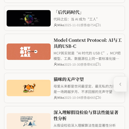
「后代码时代」
代码之后：当 AI 成为“工人”
Mike
2025-11-01
感悟
754
1
Model Context Protocol: AI与工
具的USB-C
MCP其实就是“AI 时代的 USB C”，MCP把
模型、工具、数据源拉上同一套标准化接
口，让开发者少踩重复造轮子的坑，也让 AI
Mike
2025-10-30
感悟
838
1
应用真正具备随取随用的上下文能力。
猫咪的无声守望
母爱从来都是世间最坚定、最无私的力量，
是一场跨越岁月、不求回报的无声守望
Mike
2025-10-04
感悟
665
0
深入理解假设检验与算法性能显著
性分析
从假设检验深入理解算法性能显著性分析