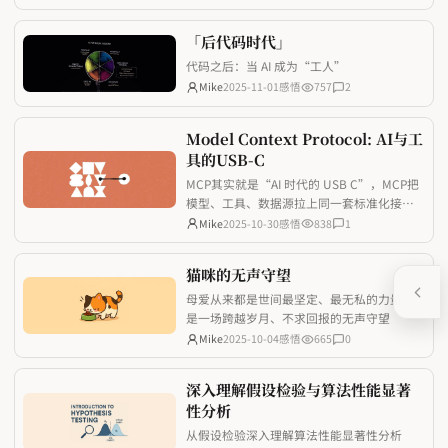
「后代码时代」
代码之后：当 AI 成为“工人”
Mike
2025-11-01
感悟
757
2
Model Context Protocol: AI与工
具的USB-C
MCP其实就是“AI 时代的 USB C”，MCP把
模型、工具、数据源拉上同一套标准化接
口，让开发者少踩重复造轮子的坑，也让 AI
Mike
2025-10-30
感悟
838
1
应用真正具备随取随用的上下文能力。
猫咪的无声守望
母爱从来都是世间最坚定、最无私的力量，
是一场跨越岁月、不求回报的无声守望
Mike
2025-10-04
感悟
665
0
深入理解假设检验与算法性能显著
性分析
从假设检验深入理解算法性能显著性分析