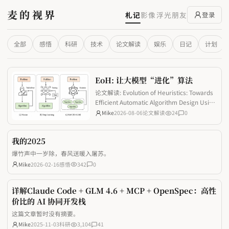
麦的视界
札记
影像
浮光
朋友
登录
全部
感悟
科研
技术
论文解读
娱乐
日记
计划
EoH: 让大模型“进化”算法
论文解读: Evolution of Heuristics: Towards
Efficient Automatic Algorithm Design Using
Large Language Model
Mike
2026-08-06
论文解读
24
0
我的2025
爆竹声中一岁除，春风送暖入屠苏。
Mike
2026-02-16
感悟
342
0
详解Claude Code + GLM 4.6 + MCP + OpenSpec：高性
价比的 AI 协同开发栈
这篇文章暂时没有摘要。
Mike
2025-11-03
科研
3,104
41