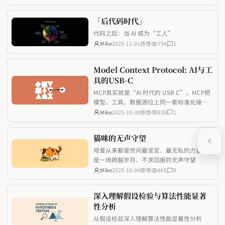
「后代码时代」
代码之后：当 AI 成为“工人”
Mike
2025-11-01
感悟
754
1
Model Context Protocol: AI与工
具的USB-C
MCP其实就是“AI 时代的 USB C”，MCP把
模型、工具、数据源拉上同一套标准化接
口，让开发者少踩重复造轮子的坑，也让 AI
Mike
2025-10-30
感悟
838
1
应用真正具备随取随用的上下文能力。
猫咪的无声守望
母爱从来都是世间最坚定、最无私的力量，
是一场跨越岁月、不求回报的无声守望
Mike
2025-10-04
感悟
665
0
深入理解假设检验与算法性能显著
性分析
从假设检验深入理解算法性能显著性分析