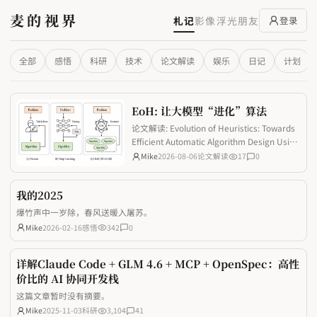
麦的视界
札记
影像
浮光
朋友
登录
全部
感悟
科研
技术
论文解读
娱乐
日记
计划
EoH: 让大模型“进化”算法
论文解读: Evolution of Heuristics: Towards
Efficient Automatic Algorithm Design Using
Large Language Model
Mike
2026-08-06
论文解读
17
0
我的2025
爆竹声中一岁除，春风送暖入屠苏。
Mike
2026-02-16
感悟
342
0
详解Claude Code + GLM 4.6 + MCP + OpenSpec：高性
价比的 AI 协同开发栈
这篇文章暂时没有摘要。
Mike
2025-11-03
科研
3,104
41